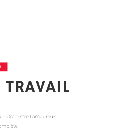
é
 TRAVAIL
r l’Orchestre Lamoureux :
 complète