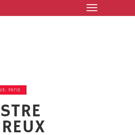
MENU
ue, Paris
STRE
REUX