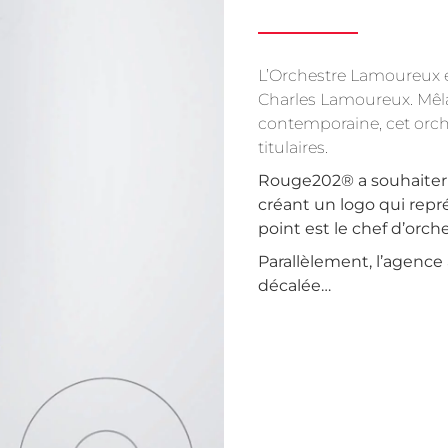
L’Orchestre Lamoureux 
Charles Lamoureux.
Mêl
contemporaine, c
et orc
titulaires.
Rouge202® a souhaiter 
créant un logo qui rep
point est le chef d’orch
Parallèlement, l’agenc
décalée…